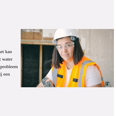
het kan
t water
t probleem
ij een