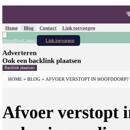
Home
Blog
Contact
Link toevoegen
Home
Blog
Contact
Link toevoegen
Adverteren
Ook een backlink plaatsen
Backlink plaatsen
HOME
»
BLOG
»
AFVOER VERSTOPT IN HOOFDDORP? 
Afvoer verstopt 